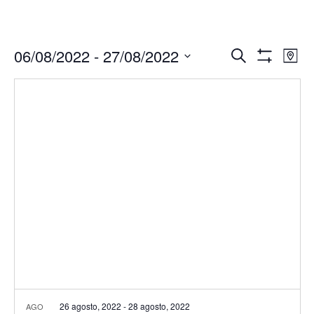
Navegació
Nav
06/08/2022
 - 
27/08/2022
Buscar
Mapa
de
de
Mostrar
Seleccionar
Filtros
vis
búsqueda
fecha.
de
y
Eve
vistas
de
Eventos
26 agosto, 2022
-
28 agosto, 2022
AGO