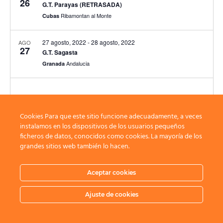
26
G.T. Parayas (RETRASADA)
Ribamontan al Monte
Cubas
27 agosto, 2022
-
28 agosto, 2022
AGO
27
G.T. Sagasta
Andalucia
Granada
Eventos
Eventos
anteriores
Hoy
siguientes
Cookies Para que este sitio funcione adecuadamente, a veces
instalamos en los dispositivos de los usuarios pequeños
ficheros de datos, conocidos como cookies. La mayoría de los
grandes sitios web también lo hacen.
Suscribirse al calendario
Aceptar cookies
Ajuste de cookies