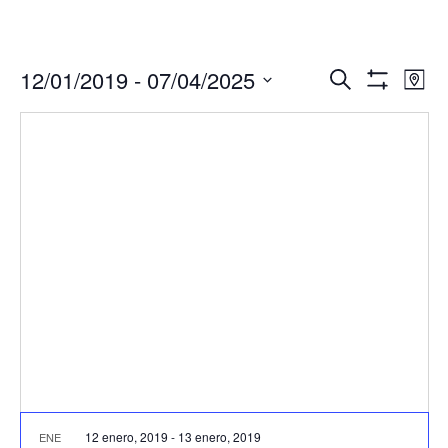
Navegació
Nav
12/01/2019
 - 
07/04/2025
Buscar
Mapa
de
de
Mostrar
Seleccionar
Filtros
vis
búsqueda
fecha.
de
y
Eve
vistas
de
Eventos
12 enero, 2019
-
13 enero, 2019
ENE