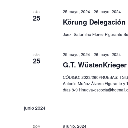
25 mayo, 2024
-
26 mayo, 2024
SÁB
25
Körung Delegación
Juez: Saturnino Florez Figurante S
25 mayo, 2024
-
26 mayo, 2024
SÁB
25
G.T. WüstenKrieger
CÓDIGO: 2023/260PRUEBAS: TSI,BH
Antonio Muñoz ÁlvarezFigurante y 
días 8-9 Hnueva-escocia@hotmail.
junio 2024
9 junio, 2024
DOM