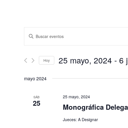
Navegación
Introduce
de
la
búsqueda
palabra
y
clave.
25 mayo, 2024
 - 
6 
vistas
Hoy
Busca
de
Eventos
Seleccionar
para
Eventos
fecha.
mayo 2024
la
palabra
clave.
25 mayo, 2024
SÁB
25
Monográfica Delega
Jueces: A Designar