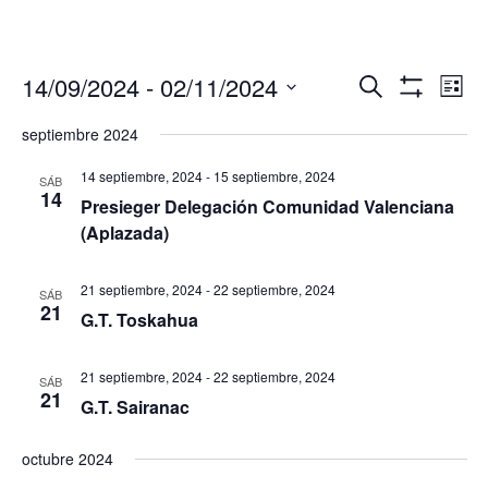
Navegació
Nav
14/09/2024
 - 
02/11/2024
Buscar
Lista
de
de
Mostrar
Seleccionar
Filtros
vis
septiembre 2024
búsqueda
fecha.
de
y
Eve
14 septiembre, 2024
-
15 septiembre, 2024
SÁB
vistas
14
Presieger Delegación Comunidad Valenciana
de
(Aplazada)
Eventos
21 septiembre, 2024
-
22 septiembre, 2024
SÁB
21
G.T. Toskahua
21 septiembre, 2024
-
22 septiembre, 2024
SÁB
21
G.T. Sairanac
octubre 2024