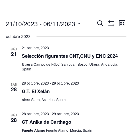
Navegació
Nav
21/10/2023
 - 
06/11/2023
Buscar
Lista
de
de
Mostrar
Seleccionar
Filtros
vis
octubre 2023
búsqueda
fecha.
de
y
Eve
21 octubre, 2023
SÁB
vistas
21
Selección figurantes CNT,CNU y ENC 2024
de
Utrera
Campo de Fúbol San Juan Bosco, Utrera, Andalucia,
Eventos
Spain
28 octubre, 2023
-
29 octubre, 2023
SÁB
28
G.T. El Xelán
siero
Siero, Asturias, Spain
28 octubre, 2023
-
29 octubre, 2023
SÁB
28
GT Anika de Carthago
Fuente Alamo
Fuente Alamo, Murcia, Spain