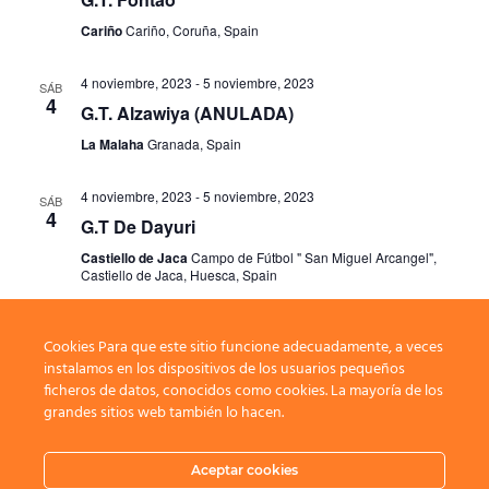
Cariño
Cariño, Coruña, Spain
4 noviembre, 2023
-
5 noviembre, 2023
SÁB
4
G.T. Alzawiya (ANULADA)
La Malaha
Granada, Spain
4 noviembre, 2023
-
5 noviembre, 2023
SÁB
4
G.T De Dayuri
Castiello de Jaca
Campo de Fútbol " San Miguel Arcangel",
Castiello de Jaca, Huesca, Spain
Cookies Para que este sitio funcione adecuadamente, a veces
Eventos
Eventos
anterior(es)
Hoy
siguiente(s)
instalamos en los dispositivos de los usuarios pequeños
ficheros de datos, conocidos como cookies. La mayoría de los
grandes sitios web también lo hacen.
Suscribirse al calendario
Aceptar cookies