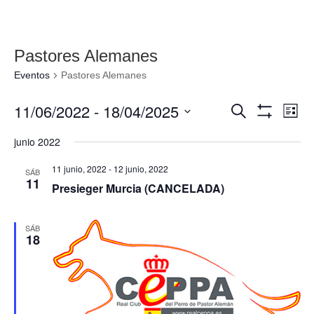
Pastores Alemanes
Eventos
Pastores Alemanes
Navegació
Nav
11/06/2022
 - 
18/04/2025
Buscar
Lista
de
de
Mostrar
Seleccionar
Filtros
vis
junio 2022
búsqueda
fecha.
de
y
Eve
11 junio, 2022
-
12 junio, 2022
SÁB
vistas
11
Presieger Murcia (CANCELADA)
de
Eventos
SÁB
18