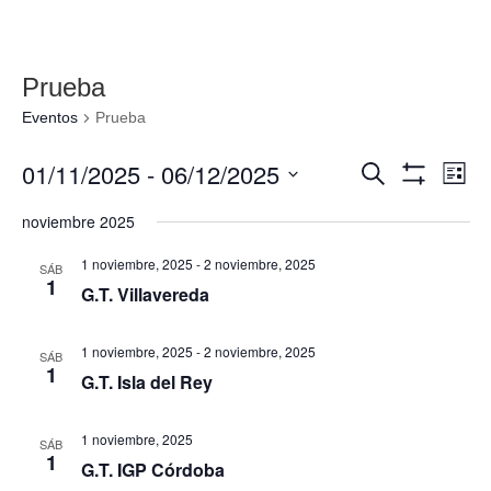
Prueba
Eventos
Prueba
Navegació
Nav
01/11/2025
 - 
06/12/2025
Buscar
Lista
de
de
Mostrar
Seleccionar
Filtros
vis
noviembre 2025
búsqueda
fecha.
de
y
Eve
1 noviembre, 2025
-
2 noviembre, 2025
SÁB
vistas
1
G.T. Villavereda
de
Eventos
1 noviembre, 2025
-
2 noviembre, 2025
SÁB
1
G.T. Isla del Rey
1 noviembre, 2025
SÁB
1
G.T. IGP Córdoba