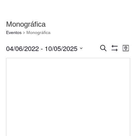
Monográfica
Eventos
Monográfica
Navegació
Nav
04/06/2022
 - 
10/05/2025
Buscar
Mapa
de
de
Mostrar
Seleccionar
Filtros
vis
búsqueda
fecha.
de
y
Eve
vistas
de
Eventos