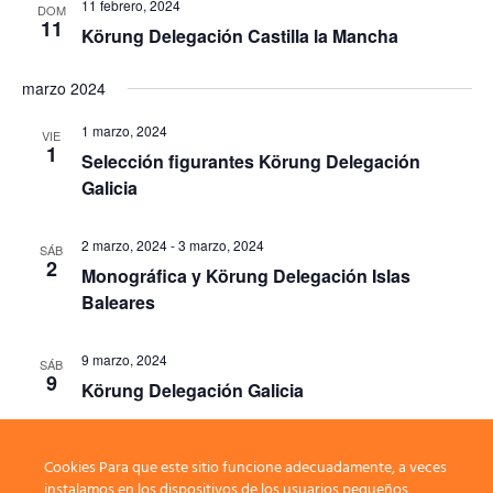
11 febrero, 2024
DOM
11
Körung Delegación Castilla la Mancha
marzo 2024
1 marzo, 2024
VIE
1
Selección figurantes Körung Delegación
Galicia
2 marzo, 2024
-
3 marzo, 2024
SÁB
2
Monográfica y Körung Delegación Islas
Baleares
9 marzo, 2024
SÁB
9
Körung Delegación Galicia
Cookies Para que este sitio funcione adecuadamente, a veces
Eventos
Eventos
anterior(es)
Hoy
siguiente(s)
instalamos en los dispositivos de los usuarios pequeños