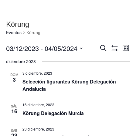
Körung
Eventos
Körung
Navegació
Nav
03/12/2023
 - 
04/05/2024
Buscar
Lista
de
de
Mostrar
Seleccionar
Filtros
vis
diciembre 2023
búsqueda
fecha.
de
y
Eve
3 diciembre, 2023
DOM
vistas
3
Selección figurantes Körung Delegación
de
Andalucia
Eventos
16 diciembre, 2023
SÁB
16
Körung Delegación Murcia
23 diciembre, 2023
SÁB
23